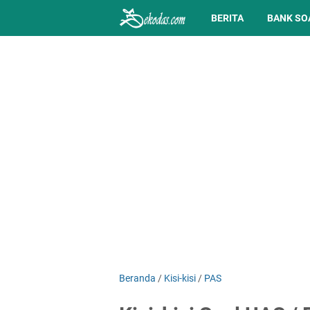
BERITA
BANK SO
Beranda
/
Kisi-kisi
/
PAS