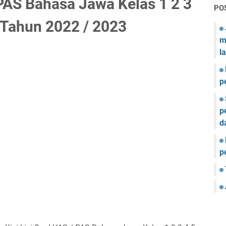
 PAS Bahasa Jawa Kelas 1 2 3
PO
 Tahun 2022 / 2023
m
l
p
p
d
p