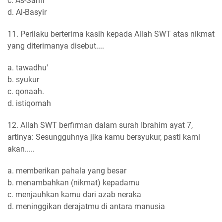
c. As-Sami
d. Al-Basyir
11. Perilaku berterima kasih kepada Allah SWT atas nikmat
yang diterimanya disebut....
a. tawadhu'
b. syukur
c. qonaah.
d. istiqomah
12. Allah SWT berfirman dalam surah Ibrahim ayat 7,
artinya: Sesungguhnya jika kamu bersyukur, pasti kami
akan.....
a. memberikan pahala yang besar
b. menambahkan (nikmat) kepadamu
c. menjauhkan kamu dari azab neraka
d. meninggikan derajatmu di antara manusia