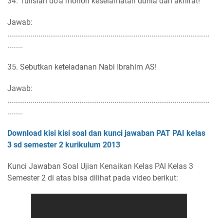
34. Tulislah do'a mohon keselamatan dunia dan akhirat!
Jawab:
........................................................................................................
........
35. Sebutkan keteladanan Nabi Ibrahim AS!
Jawab:
........................................................................................................
........
Download kisi kisi soal dan kunci jawaban PAT PAI kelas
3 sd semester 2 kurikulum 2013
Kunci Jawaban Soal Ujian Kenaikan Kelas PAI Kelas 3
Semester 2 di atas bisa dilihat pada video berikut: