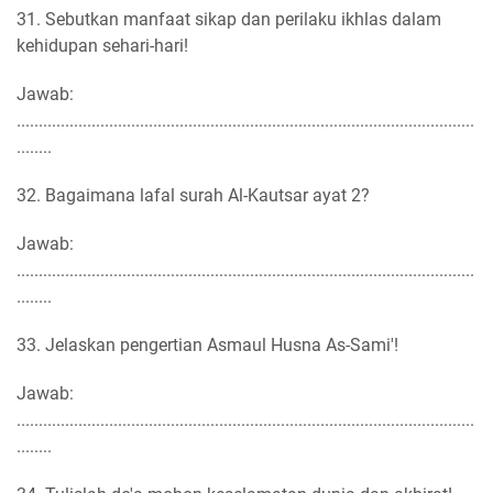
31. Sebutkan manfaat sikap dan perilaku ikhlas dalam
kehidupan sehari-hari!
Jawab:
........................................................................................................
........
32. Bagaimana lafal surah Al-Kautsar ayat 2?
Jawab:
........................................................................................................
........
33. Jelaskan pengertian Asmaul Husna As-Sami'!
Jawab:
........................................................................................................
........