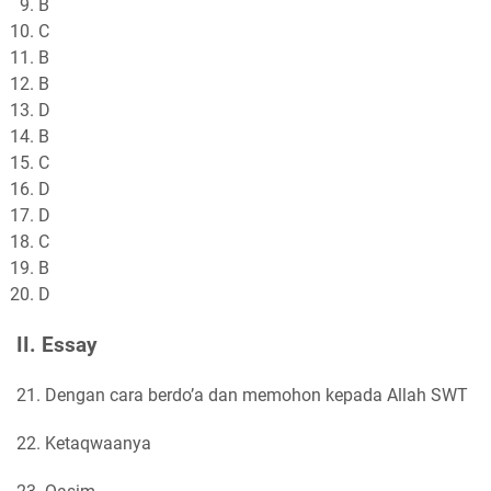
B
C
B
B
D
B
C
D
D
C
B
D
II. Essay
21. Dengan cara berdo’a dan memohon kepada Allah SWT
22. Ketaqwaanya