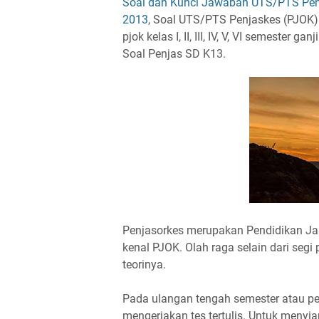
Soal dan Kunci Jawaban UTS/PTS Penj
2013
, Soal UTS/PTS Penjaskes (PJOK) 
pjok kelas I, II, III, IV, V, VI semester
Soal Penjas SD K13.
Penjasorkes merupakan Pendidikan Ja
kenal PJOK. Olah raga selain dari segi 
teorinya.
Pada ulangan tengah semester atau p
mengerjakan tes tertulis. Untuk menyiap