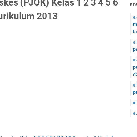
kes (PJOK) Kelas 1 2 3 4 5 6
PO
urikulum 2013
m
l
p
p
d
p