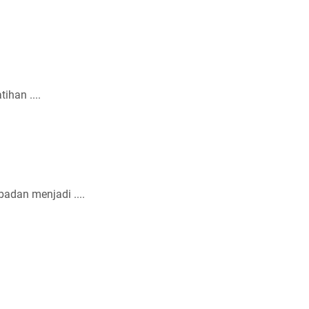
ihan ....
adan menjadi ....