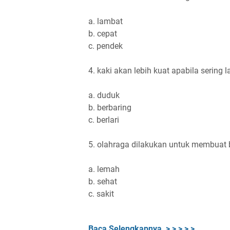
a. lambat
b. cepat
c. pendek
4. kaki akan lebih kuat apabila sering lat
a. duduk
b. berbaring
c. berlari
5. olahraga dilakukan untuk membuat b
a. lemah
b. sehat
c. sakit
Baca Selengkapnya > > > > >