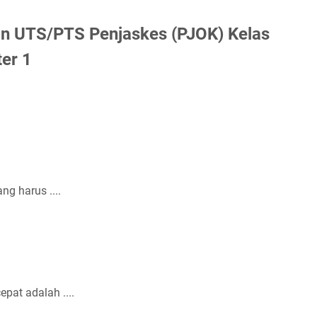
an UTS/PTS Penjaskes (PJOK) Kelas
er 1
ng harus ....
pat adalah ....