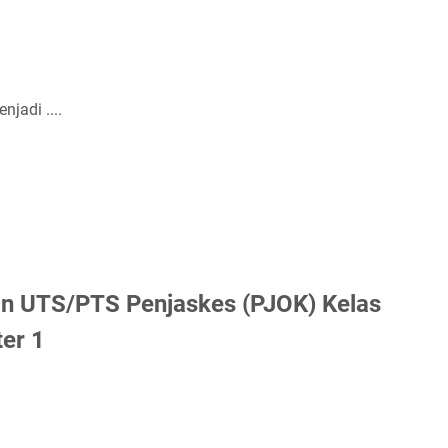
jadi ....
an UTS/PTS Penjaskes (PJOK) Kelas
er 1