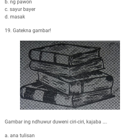
b. ng pawon
c. sayur bayer
d. masak
19. Gatekna gambar!
Gambar ing ndhuwur duweni ciri-ciri, kajaba ….
a. ana tulisan