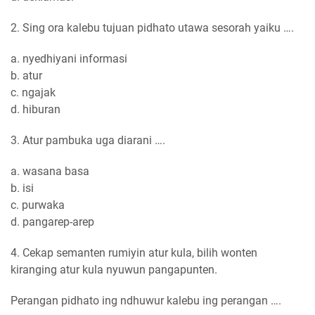
2. Sing ora kalebu tujuan pidhato utawa sesorah yaiku ….
a. nyedhiyani informasi
b. atur
c. ngajak
d. hiburan
3. Atur pambuka uga diarani ….
a. wasana basa
b. isi
c. purwaka
d. pangarep-arep
4. Cekap semanten rumiyin atur kula, bilih wonten
kiranging atur kula nyuwun pangapunten.
Perangan pidhato ing ndhuwur kalebu ing perangan ….