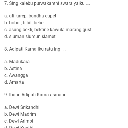
7. Sing kalebu purwakanthi swara yaiku ….
a. ati karep, bandha cupet
b. bobot, bibit, bebet
c. asung bekti, bektine kawula marang gusti
d. sluman slumun slamet
8. Adipati Karna iku ratu ing ….
a. Madukara
b. Astina
c. Awangga
d. Amarta
9. Ibune Adipati Karna asmane….
a. Dewi Srikandhi
b. Dewi Madrim
c. Dewi Arimbi
d. Dewi Kunthi