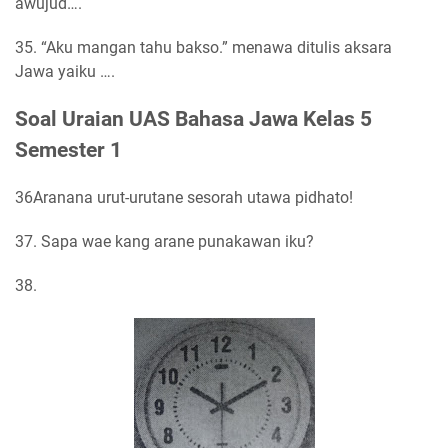
awujud….
35. “Aku mangan tahu bakso.” menawa ditulis aksara
Jawa yaiku ….
Soal Uraian UAS Bahasa Jawa Kelas 5
Semester 1
36Aranana urut-urutane sesorah utawa pidhato!
37. Sapa wae kang arane punakawan iku?
38.