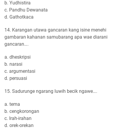
b. Yudhistira
c. Pandhu Dewanata
d. Gathotkaca
14. Karangan utawa gancaran kang isine menehi
gambaran kahanan samubarang apa wae diarani
gancaran….
a. dheskripsi
b. narasi
c. argumentasi
d. persuasi
15. Sadurunge ngarang luwih becik ngawe….
a. tema
b. cengkorongan
c. Irah-irahan
d. orek-orekan