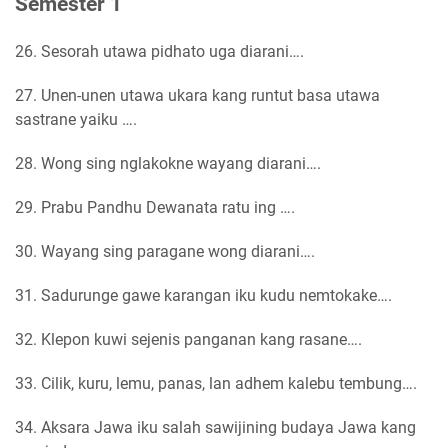
Semester 1
26. Sesorah utawa pidhato uga diarani….
27. Unen-unen utawa ukara kang runtut basa utawa
sastrane yaiku ….
28. Wong sing nglakokne wayang diarani….
29. Prabu Pandhu Dewanata ratu ing ….
30. Wayang sing paragane wong diarani….
31. Sadurunge gawe karangan iku kudu nemtokake….
32. Klepon kuwi sejenis panganan kang rasane….
33. Cilik, kuru, lemu, panas, lan adhem kalebu tembung….
34. Aksara Jawa iku salah sawijining budaya Jawa kang