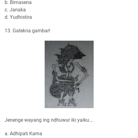
b. Bimasena
c. Janaka
d. Yudhistira
13. Gatekna gambar!
Jenenge wayang ing ndhuwur iki yaiku….
a. Adhipati Karna