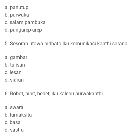
a. panutup
b. purwaka
c. salam pambuka
d. pangarep-arep
5. Sesorah utawa pidhato Iku komunikasi kanthi sarana ….
a. gambar
b. tulisan
c. lesan
d. siaran
6. Bobot, bibit, bebet, iku kalebu purwakanthi….
a. swara
b. lumaksita
c. basa
d. sastra