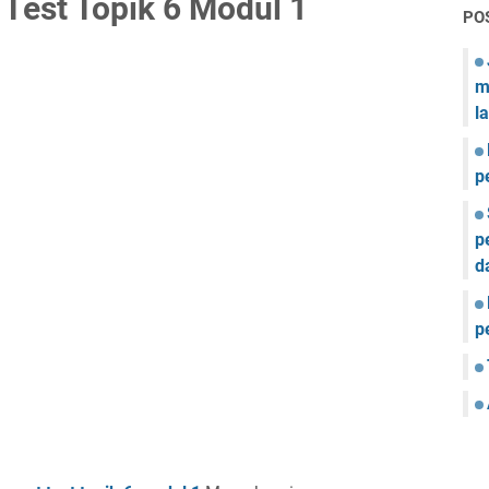
Test Topik 6 Modul 1
PO
m
l
p
p
d
p