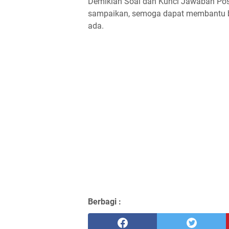
Demikian Soal dan Kunci Jawaban Po
sampaikan, semoga dapat membantu ba
ada.
Berbagi :