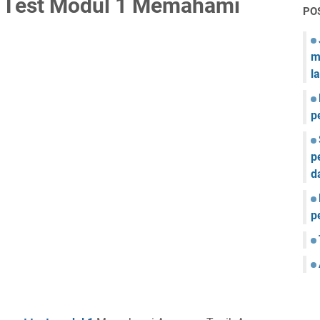
 Test Modul 1 Memahami
PO
m
l
p
p
d
p