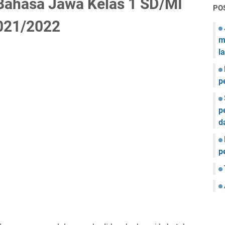
Bahasa Jawa Kelas 1 SD/MI
PO
021/2022
m
l
p
p
d
p