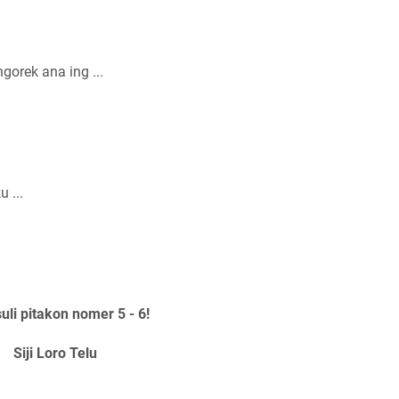
orek ana ing ...
 ...
i pitakon nomer 5 - 6!
Siji Loro Telu