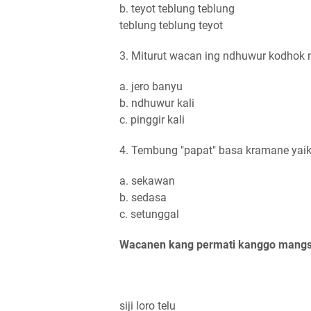
b. teyot teblung teblung
teblung teblung teyot
3. Miturut wacan ing ndhuwur kodhok ng
a. jero banyu
b. ndhuwur kali
c. pinggir kali
4. Tembung "papat" basa kramane yaiku
a. sekawan
b. sedasa
c. setunggal
Wacanen kang permati kanggo mangsul
siji loro telu