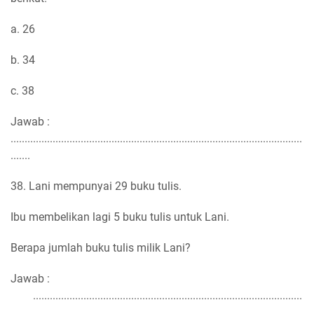
a. 26
b. 34
c. 38
Jawab :
........................................................................................................
.......
38. Lani mempunyai 29 buku tulis.
Ibu membelikan lagi 5 buku tulis untuk Lani.
Berapa jumlah buku tulis milik Lani?
Jawab :
................................................................................................
...............