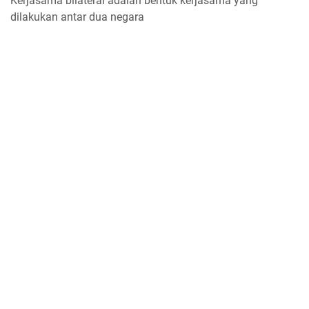
Kerjasama bilateral adalah bentuk kerjasama yang
dilakukan antar dua negara