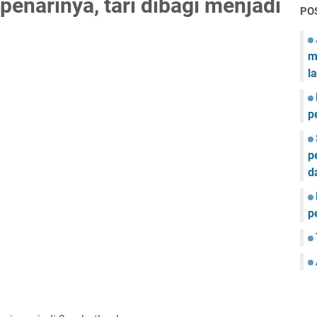
enarinya, tari dibagi menjadi
PO
m
l
p
p
d
p