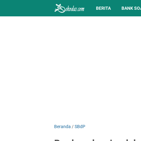
BERITA
BANK SO
Beranda
/
SBdP