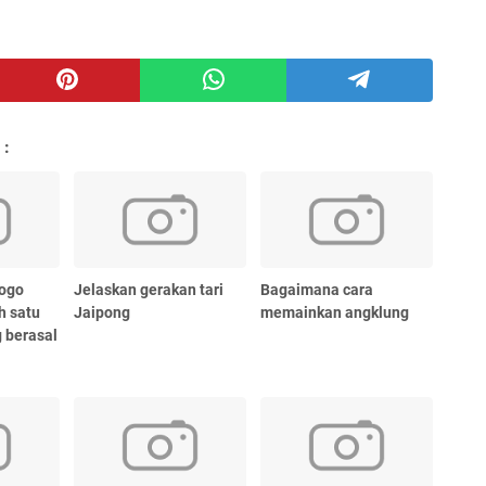
 :
rogo
Jelaskan gerakan tari
Bagaimana cara
h satu
Jaipong
memainkan angklung
g berasal