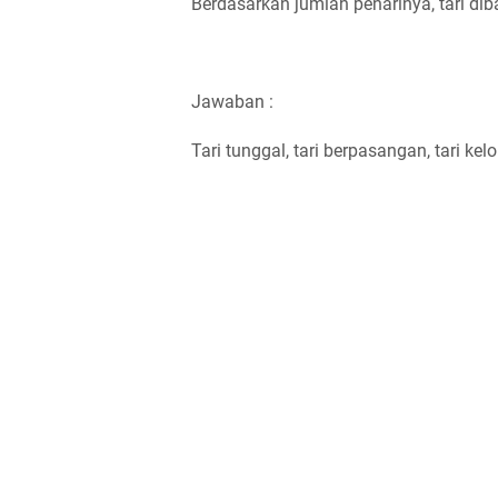
Berdasarkan jumlah penarinya, tari dib
Jawaban :
Tari tunggal, tari berpasangan, tari ke