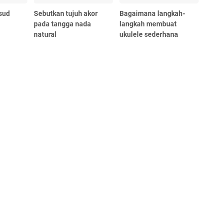
sud
Sebutkan tujuh akor
Bagaimana langkah-
pada tangga nada
langkah membuat
natural
ukulele sederhana