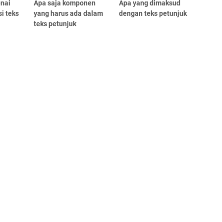
nai
Apa saja komponen
Apa yang dimaksud
i teks
yang harus ada dalam
dengan teks petunjuk
teks petunjuk