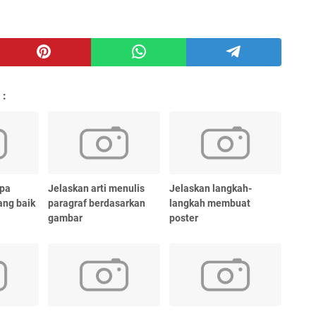
 :
apa
Jelaskan arti menulis
Jelaskan langkah-
yang baik
paragraf berdasarkan
langkah membuat
gambar
poster