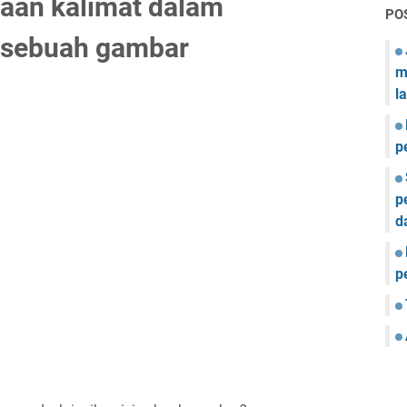
aan kalimat dalam
PO
i sebuah gambar
m
l
p
p
d
p