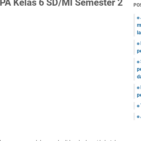
PA Kelas 6 SD/MI Semester 2
PO
m
l
p
p
d
p