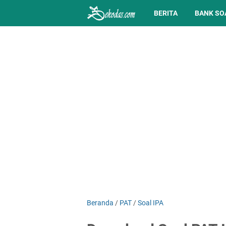
BERITA
BANK SO
Beranda
/
PAT
/
Soal IPA