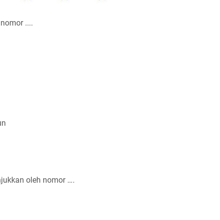
omor ....
un
njukkan oleh nomor ….