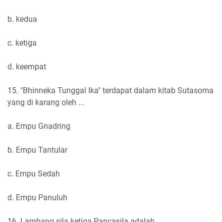
b. kedua
c. ketiga
d. keempat
15. "Bhinneka Tunggal Ika" terdapat dalam kitab Sutasoma
yang di karang oleh ...
a. Empu Gnadring
b. Empu Tantular
c. Empu Sedah
d. Empu Panuluh
16. Lambang sila ketiga Pancasila adalah ...