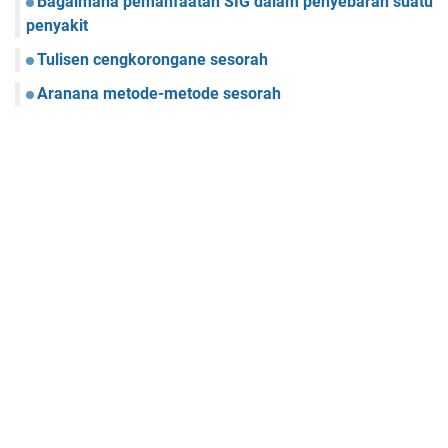
Bagaimana pemanfaatan SIG dalam penyebaran suatu
penyakit
Tulisen cengkorongane sesorah
Aranana metode-metode sesorah