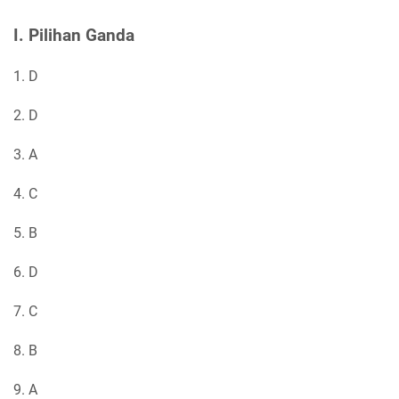
I. Pilihan Ganda
1. D
2. D
3. A
4. C
5. B
6. D
7. C
8. B
9. A